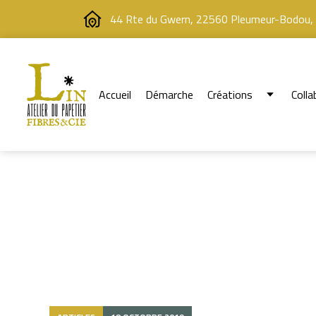
44 Rte du Gwern, 22560 Pleumeur-Bodou,
Accueil
Démarche
Créations
Colla