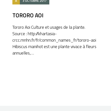
A
3 OCTOBRE 2017
TORORO AOI
Tororo Aoi Culture et usages de la plante.
Source : http://khartasia-
crcc.mnhn.fr/fr/common_names_fr/tororo-aoi
Hibiscus manihot est une plante vivace à fleurs
annuelles,…