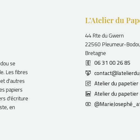
L'Atelier du Pap
44 Rte du Gwern
22560 Pleumeur-Bodo
Bretagne
06 31 00 26 85
odou se
de. Les fibres
contact@latelierdu
 et d'autres
Atelier du papetier
Ces papiers
Atelier du papetier
ers d'écriture
@MarieJosephé_at
ste, en