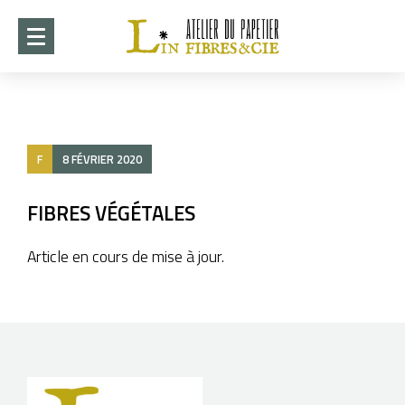
ACCUEIL
DÉMARCHE
F
8 FÉVRIER 2020
CRÉATIONS
►
COLLABORATIONS
FIBRES VÉGÉTALES
►
STAGES 2026-2027
Article en cours de mise à jour.
EXPOSITION ITO 2026
WHISPERS OF PAPER
►
INFOTHÈQUE
►
CONTACT