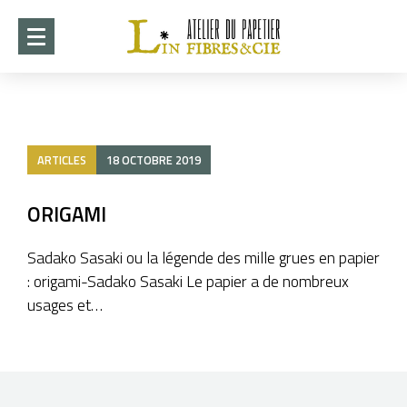
ACCUEIL
DÉMARCHE
ARTICLES
18 OCTOBRE 2019
CRÉATIONS
►
COLLABORATIONS
ORIGAMI
►
STAGES 2026-2027
Sadako Sasaki ou la légende des mille grues en papier
: origami-Sadako Sasaki Le papier a de nombreux
EXPOSITION ITO 2026
usages et…
WHISPERS OF PAPER
►
INFOTHÈQUE
►
CONTACT