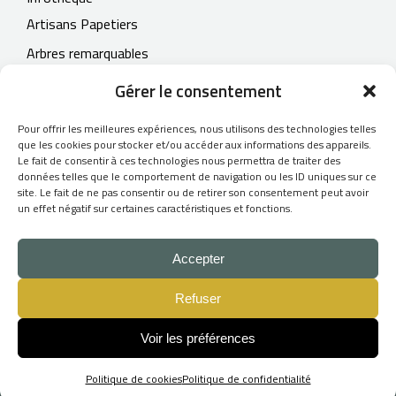
Artisans Papetiers
Arbres remarquables
Contact
Gérer le consentement
Pour offrir les meilleures expériences, nous utilisons des technologies telles
que les cookies pour stocker et/ou accéder aux informations des appareils.
Le fait de consentir à ces technologies nous permettra de traiter des
© 2026
données telles que le comportement de navigation ou les ID uniques sur ce
site. Le fait de ne pas consentir ou de retirer son consentement peut avoir
L'Atelier du Papetier
un effet négatif sur certaines caractéristiques et fonctions.
- Tous droits réservés -
CGV
Accepter
Mentions légales
Refuser
Création du site Internet :
Skill Design
Voir les préférences
Politique de cookies
Politique de confidentialité