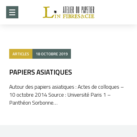
ACCUEIL
DÉMARCHE
ARTICLES
18 OCTOBRE 2019
CRÉATIONS
►
COLLABORATIONS
PAPIERS ASIATIQUES
►
STAGES 2026-2027
Autour des papiers asiatiques : Actes de colloques –
10 octobre 2014 Source : Université Paris 1 –
EXPOSITION ITO 2026
Panthéon Sorbonne…
WHISPERS OF PAPER
►
INFOTHÈQUE
►
CONTACT