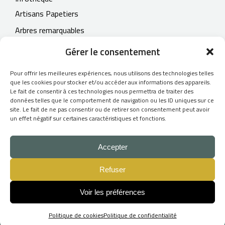
Artisans Papetiers
Arbres remarquables
Contact
Gérer le consentement
Pour offrir les meilleures expériences, nous utilisons des technologies telles
que les cookies pour stocker et/ou accéder aux informations des appareils.
Le fait de consentir à ces technologies nous permettra de traiter des
© 2026
données telles que le comportement de navigation ou les ID uniques sur ce
site. Le fait de ne pas consentir ou de retirer son consentement peut avoir
L'Atelier du Papetier
un effet négatif sur certaines caractéristiques et fonctions.
- Tous droits réservés -
CGV
Accepter
Mentions légales
Refuser
Création du site Internet :
Skill Design
Voir les préférences
Politique de cookies
Politique de confidentialité