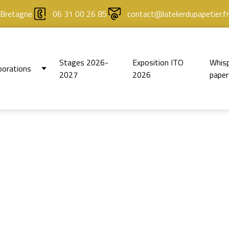
 Bretagne
06 31 00 26 85
contact@latelierdupapetier.fr
Stages 2026-
Exposition ITO
Whisp
borations
2027
2026
paper