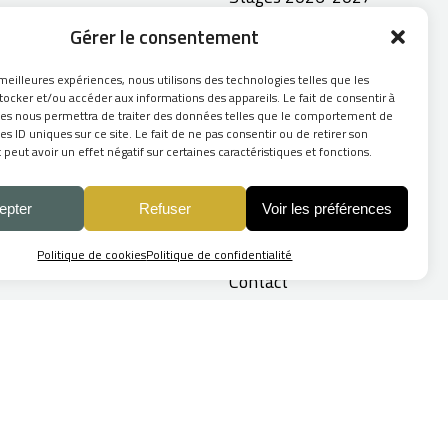
Exposition ITO
Gérer le consentement
2026
 meilleures expériences, nous utilisons des technologies telles que les
Whispers of paper
tocker et/ou accéder aux informations des appareils. Le fait de consentir à
ies nous permettra de traiter des données telles que le comportement de
Le livre se livre
es ID uniques sur ce site. Le fait de ne pas consentir ou de retirer son
eut avoir un effet négatif sur certaines caractéristiques et fonctions.
Infothèque
Artisans Papetiers
epter
Refuser
Voir les préférences
Arbres
remarquables
Politique de cookies
Politique de confidentialité
Contact
Création du site Internet :
Skill Design