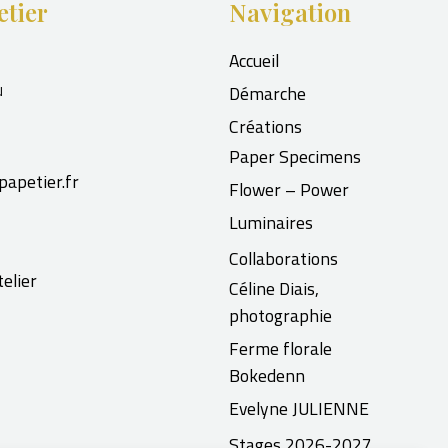
etier
Navigation
Accueil
u
Démarche
Créations
Paper Specimens
papetier.fr
Flower – Power
Luminaires
Collaborations
elier
Céline Diais,
photographie
Ferme florale
Bokedenn
Evelyne JULIENNE
Stages 2026-2027