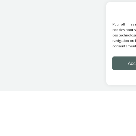
Pour offrir les
cookies pour s
ces technolog
navigation ou l
consentement p
Acc
GV
Mentions légales