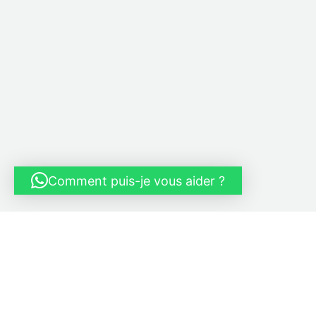
Comment puis-je vous aider ?
© 2026
L'Atelier du Papetier
- Tous droits réservés -
C