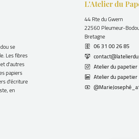
L'Atelier du Pap
44 Rte du Gwern
22560 Pleumeur-Bodo
Bretagne
06 31 00 26 85
odou se
de. Les fibres
contact@latelierdu
 et d'autres
Atelier du papetier
Ces papiers
Atelier du papetier
ers d'écriture
@MarieJosephé_at
ste, en