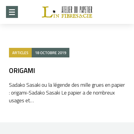
ACCUEIL
DÉMARCHE
ARTICLES
18 OCTOBRE 2019
CRÉATIONS
►
COLLABORATIONS
ORIGAMI
►
STAGES 2026-2027
Sadako Sasaki ou la légende des mille grues en papier
: origami-Sadako Sasaki Le papier a de nombreux
EXPOSITION ITO 2026
usages et…
WHISPERS OF PAPER
►
INFOTHÈQUE
►
CONTACT