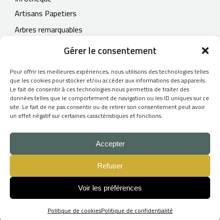
Artisans Papetiers
Arbres remarquables
Contact
Gérer le consentement
Pour offrir les meilleures expériences, nous utilisons des technologies telles
que les cookies pour stocker et/ou accéder aux informations des appareils.
Le fait de consentir à ces technologies nous permettra de traiter des
© 2026
données telles que le comportement de navigation ou les ID uniques sur ce
site. Le fait de ne pas consentir ou de retirer son consentement peut avoir
L'Atelier du Papetier
un effet négatif sur certaines caractéristiques et fonctions.
- Tous droits réservés -
CGV
Accepter
Mentions légales
Refuser
Création du site Internet :
Skill Design
Voir les préférences
Politique de cookies
Politique de confidentialité