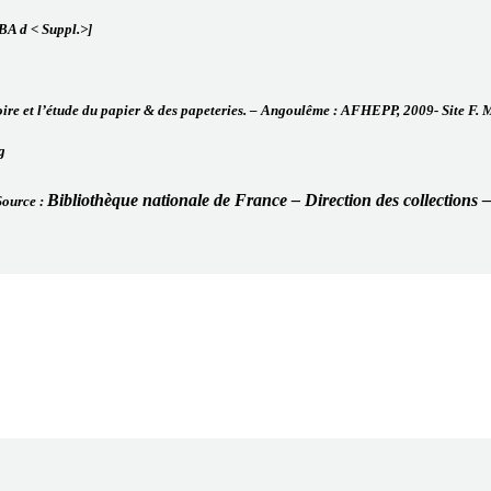
ABA d < Suppl.>]
stoire et l’étude du papier & des papeteries. – Angoulême : AFHEPP, 2009- Site F
g
Bibliothèque nationale de France – Direction des collections 
Source :