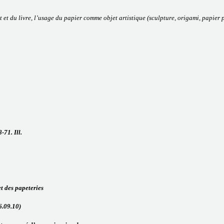
it et du livre, l’usage du papier comme objet artistique (sculpture, origami, papie
-71. Ill.
et des papeteries
6.09.10)