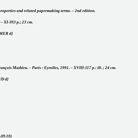
properties and related papermaking terms. – 2nd edition.
– XI-393 p.; 23 cm.
 AMER d]
ançois Mathieu. – Paris : Eyrolles, 1991. – XVIII-117 p.: ill. ; 24 cm.
UD d]
6.09.10)