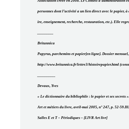
Association créée en 2008. Le Conseil d’administration e
personnes dont l’activité a un lien direct avec le papier, à q
ire, enseignement, recherche, restauration, etc.). Elle regr
________
Britannica
Papyrus, parchemins et papier[en ligne]. Dossier mensuel,
http://www.britannica.fr/lettre3/histoirepapier.html (consu
_________
Devaux, Yves
« Le dictionnaire du bibliophile : le papier et ses secrets »
Art et métiers du livre, avril-mai 2005, n° 247, p. 52-59.Ill
Salles E et T – Périodiques – [LIVR Art livr]
_________