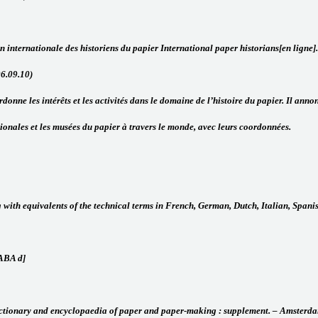
n internationale des historiens du papier International paper historians[en ligne].
06.09.10)
rdonne les intérêts et les activités dans le domaine de l’histoire du papier. Il anno
ionales et les musées du papier à travers le monde, avec leurs coordonnées.
ith equivalents of the technical terms in French, German, Dutch, Italian, Spanis
LABA d]
ictionary and encyclopaedia of paper and paper-making : supplement. – Amsterdam