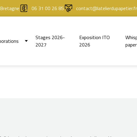
 Bretagne
06 31 00 26 85
contact@latelierdupapetier.fr
Stages 2026-
Exposition ITO
Whisp
borations
2027
2026
paper