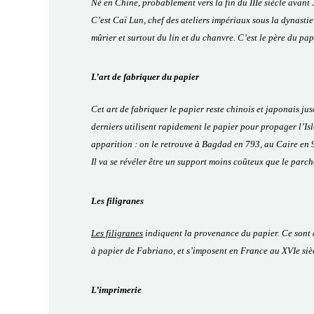
Né en Chine, probablement vers la fin du IIIe siècle avant
C’est Caï Lun, chef des ateliers impériaux sous la dynastie
mûrier et surtout du lin et du chanvre. C’est le père du pa
L’art de fabriquer du papier
Cet art de fabriquer le papier reste chinois et japonais ju
derniers utilisent rapidement le papier pour propager l’Isl
apparition : on le retrouve à Bagdad en 793, au Caire en 
Il va se révéler être un support moins coûteux que le parc
Les filigranes
Les filigranes
indiquent la provenance du papier. Ce sont de
à papier de Fabriano, et s’imposent en France au XVIe siè
L’imprimerie