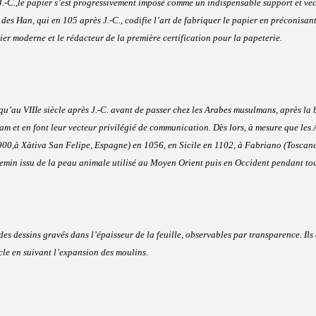
 J.-C.,le papier s’est progressivement imposé comme un indispensable support et ve
 des Han, qui en 105 après J.-C., codifie l’art de fabriquer le papier en préconisan
pier moderne et le rédacteur de la première certification pour la papeterie.
squ’au VIIIe siècle après J.-C. avant de passer chez les Arabes musulmans, après la
am et en font leur vecteur privilégié de communication. Dès lors, à mesure que les A
900,à Xàtiva San Felipe, Espagne) en 1056, en Sicile en 1102, à Fabriano (Toscane
hemin issu de la peau animale utilisé au Moyen Orient puis en Occident pendant tout
s dessins gravés dans l’épaisseur de la feuille, observables par transparence. Ils a
cle en suivant l’expansion des moulins.