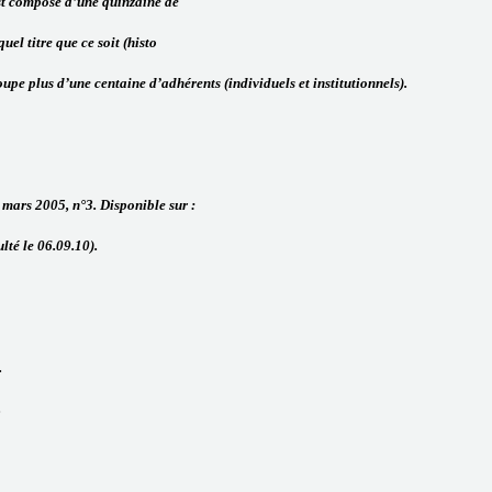
st composé d’une quinzaine de
uel titre que ce soit (histo
oupe plus d’une centaine d’adhérents (individuels et institutionnels).
 mars 2005, n°3. Disponible sur :
lté le 06.09.10).
.
.