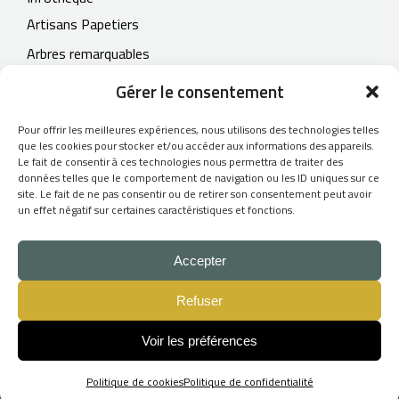
Artisans Papetiers
Arbres remarquables
Contact
Gérer le consentement
Pour offrir les meilleures expériences, nous utilisons des technologies telles
que les cookies pour stocker et/ou accéder aux informations des appareils.
Le fait de consentir à ces technologies nous permettra de traiter des
© 2026
données telles que le comportement de navigation ou les ID uniques sur ce
site. Le fait de ne pas consentir ou de retirer son consentement peut avoir
L'Atelier du Papetier
un effet négatif sur certaines caractéristiques et fonctions.
- Tous droits réservés -
CGV
Accepter
Mentions légales
Refuser
Création du site Internet :
Skill Design
Voir les préférences
Politique de cookies
Politique de confidentialité