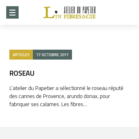
ACCUEIL
DÉMARCHE
ARTICLES
17 OCTOBRE 2017
CRÉATIONS
►
COLLABORATIONS
ROSEAU
►
STAGES 2026-2027
L’atelier du Papetier a sélectionné le roseau réputé
des cannes de Provence, arundo donax, pour
EXPOSITION ITO 2026
fabriquer ses calames. Les fibres…
WHISPERS OF PAPER
►
INFOTHÈQUE
►
CONTACT