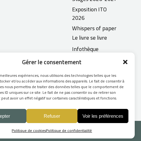
Exposition ITO
2026
Whispers of paper
Le livre se livre
Infothèque
Artisans Papetiers
Gérer le consentement
Arbres
 meilleures expériences, nous utilisons des technologies telles que les
remarquables
tocker et/ou accéder aux informations des appareils. Le fait de consentir à
ies nous permettra de traiter des données telles que le comportement de
Contact
es ID uniques sur ce site. Le fait de ne pas consentir ou de retirer son
eut avoir un effet négatif sur certaines caractéristiques et fonctions.
epter
Refuser
Voir les préférences
Politique de cookies
Politique de confidentialité
Création du site Internet :
Skill Design