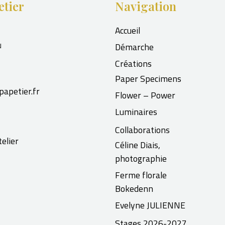
etier
Navigation
Accueil
u
Démarche
Créations
Paper Specimens
papetier.fr
Flower – Power
Luminaires
Collaborations
elier
Céline Diais,
photographie
Ferme florale
Bokedenn
Evelyne JULIENNE
Stages 2026-2027