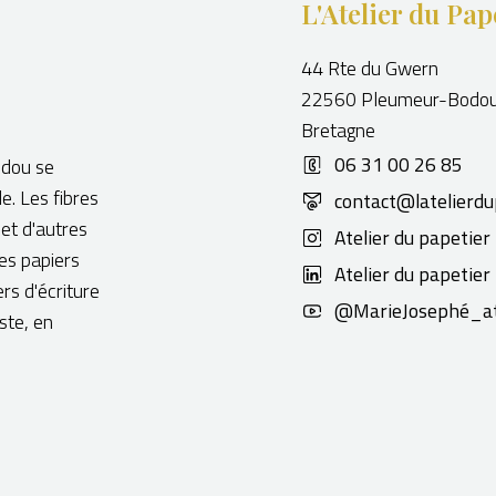
L'Atelier du Pap
44 Rte du Gwern
22560 Pleumeur-Bodo
Bretagne
06 31 00 26 85
odou se
de. Les fibres
contact@latelierdu
 et d'autres
Atelier du papetier
Ces papiers
Atelier du papetier
ers d'écriture
@MarieJosephé_at
ste, en