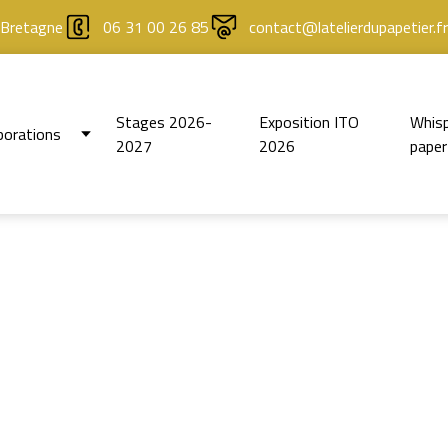
 Bretagne
06 31 00 26 85
contact@latelierdupapetier.fr
Stages 2026-
Exposition ITO
Whisp
borations
2027
2026
paper