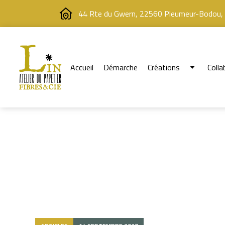
44 Rte du Gwern, 22560 Pleumeur-Bodou,
Accueil
Démarche
Créations
Colla