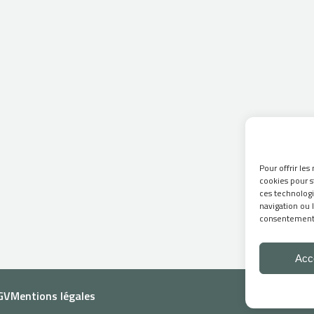
Pour offrir les
cookies pour s
ces technolog
navigation ou l
consentement p
Acc
GV
Mentions légales