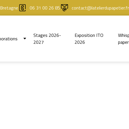
 Bretagne
06 31 00 26 85
contact@latelierdupapetier.fr
Stages 2026-
Exposition ITO
Whisp
borations
2027
2026
paper