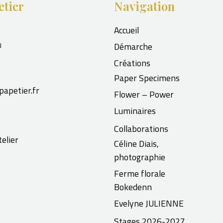
etier
Navigation
Accueil
u
Démarche
Créations
Paper Specimens
papetier.fr
Flower – Power
Luminaires
Collaborations
elier
Céline Diais,
photographie
Ferme florale
Bokedenn
Evelyne JULIENNE
Stages 2026-2027