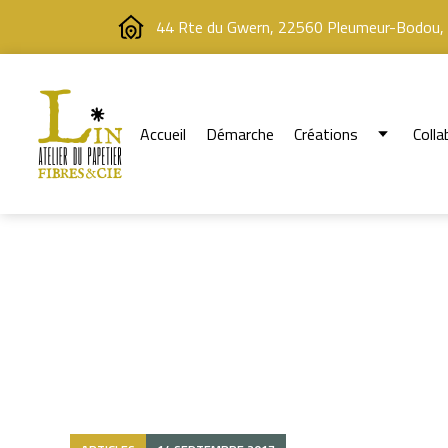
44 Rte du Gwern, 22560 Pleumeur-Bodou,
Accueil
Démarche
Créations
Colla