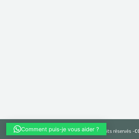
Comment puis-je vous aider ?
© 2026
L'Atelier du Papetier
- Tous droits réservés -
C