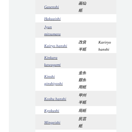
画仙
Gasenshi
紙
Hakuaishi
Jyun
mitsumata
改良
Kariryo
Kairyo hanshi
半紙
hanshi
Kinkara
kawagami
金糸
Kinshi
銀糸
ginshiyoshi
用紙
甲州
Koshu hanshi
半紙
Kyokushi
局紙
民芸
Mingeishi
紙