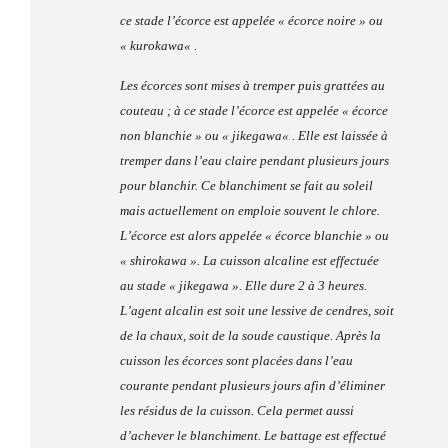
ce stade l’écorce est appelée « écorce noire » ou
«
kurokawa
« .
Les écorces sont mises à tremper puis grattées au
couteau ; à ce stade l’écorce est appelée « écorce
non blanchie » ou «
jikegawa
« . Elle est laissée à
tremper dans l’eau claire pendant plusieurs jours
pour blanchir.
Ce blanchiment se fait au soleil
mais actuellement on emploie souvent le chlore.
L’écorce est alors appelée « écorce blanchie » ou
« shirokawa »
.
La cuisson alcaline est effectuée
au stade «
jikegawa ».
Elle dure 2 à 3 heures.
L’agent alcalin est soit une lessive de cendres, soit
de la chaux, soit de la soude caustique.
Après la
cuisson les écorces sont placées dans l’eau
courante pendant plusieurs jours afin d’éliminer
les résidus de la cuisson. Cela permet aussi
d’achever le blanchiment. Le battage est effectué