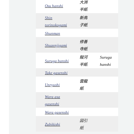
大洲
Osu hanshi
半紙
Shin
新鳥
torinokogami
子紙
Shunman
修善
Shuzenjigami
寺紙
駿河
Suruga
Suruga banshi
半紙
hanshi
Take gasenshi
雲龍
Unryushi
紙
Wara asa
gasenshi
Wara gasenshi
図引
Zubikishi
紙