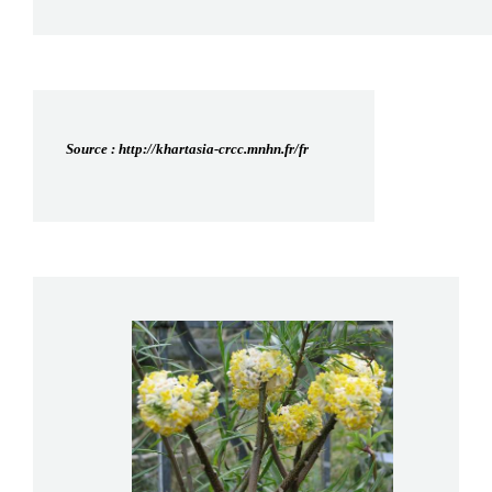
Source : http://khartasia-crcc.mnhn.fr/fr