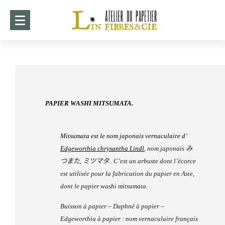
ACCUEIL
DÉMARCHE
CRÉATIONS
►
PAPIER WASHI MITSUMATA.
COLLABORATIONS
►
STAGES 2026-2027
Mitsumata est le nom japonais vernaculaire d’
Edgeworthia chrysantha Lindl
, nom japonais
み
EXPOSITION ITO 2026
つまた
,
ミツマタ . C’est un arbuste dont l’écorce
est utilisée pour la fabrication du papier en Asie,
WHISPERS OF PAPER
►
dont le papier washi mitsumata.
INFOTHÈQUE
►
Buisson à papier – Daphné à papier –
Edgeworthia à papier : nom vernaculaire français
CONTACT