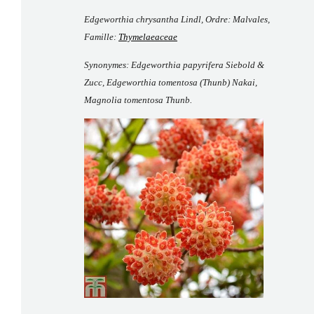
Edgeworthia chrysantha Lindl,
Ordre: Malvales,
BOUTIQUE
Famille:
Thymelaeaceae
Synonymes:
Edgeworthia papyrifera
Siebold &
Zucc,
Edgeworthia tomentosa
(Thunb) Nakai,
Magnolia tomentosa
Thunb.