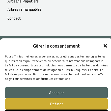
Artisans Papetiers
Arbres remarquables
Contact
© 2026
Gérer le consentement
L'Atelier du Papetier
- Tous droits réservés -
Pour offrir les meilleures expériences, nous utilisons des technologies telles
que les cookies pour stocker et/ou accéder aux informations des appareils.
CGV
Le fait de consentir à ces technologies nous permettra de traiter des données
telles que le comportement de navigation ou les ID uniques sur ce site. Le
Mentions légales
fait de ne pas consentir ou de retirer son consentement peut avoir un effet
négatif sur certaines caractéristiques et fonctions.
Création du site Internet :
Skill Design
Accepter
Refuser